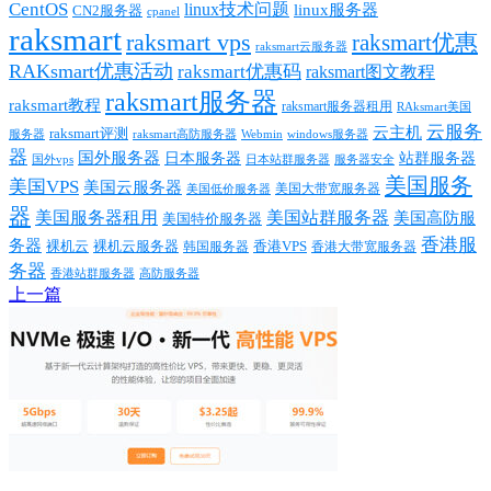
CentOS
linux技术问题
linux服务器
CN2服务器
cpanel
raksmart
raksmart vps
raksmart优惠
raksmart云服务器
RAKsmart优惠活动
raksmart优惠码
raksmart图文教程
raksmart服务器
raksmart教程
raksmart服务器租用
RAksmart美国
云服务
云主机
raksmart评测
服务器
Webmin
raksmart高防服务器
windows服务器
器
国外服务器
日本服务器
站群服务器
国外vps
日本站群服务器
服务器安全
美国服务
美国VPS
美国云服务器
美国大带宽服务器
美国低价服务器
器
美国服务器租用
美国站群服务器
美国高防服
美国特价服务器
香港服
务器
裸机云
香港VPS
裸机云服务器
香港大带宽服务器
韩国服务器
务器
香港站群服务器
高防服务器
上一篇