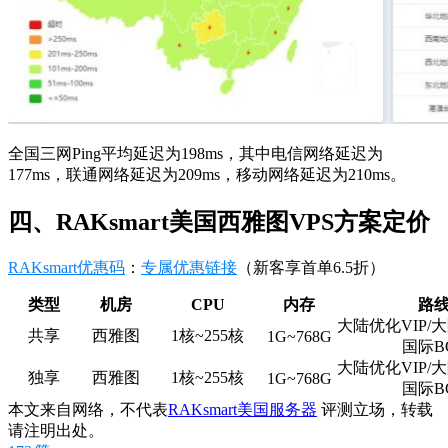
全国三网Ping平均延迟为198ms，其中电信网络延迟为
177ms，联通网络延迟为209ms，移动网络延迟为210ms。
四、RAKsmart美国西雅图VPS方案定价
RAKsmart优惠码
：
专属优惠链接
（新客享首单6.5折）
类型
机房
CPU
内存
路
大陆优化VIP/大
共享
西雅图
1核~255核
1G~768G
国际B
大陆优化VIP/大
独享
西雅图
1核~255核
1G~768G
国际B
本文来自网络，不代表
RAKsmart美国服务器
评测立场，转载
请注明出处。