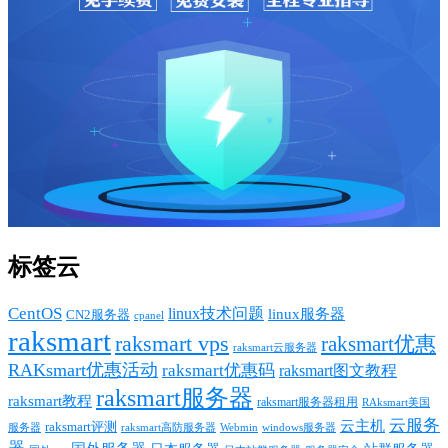
标签云
CentOS
linux技术问题
linux服务器
CN2服务器
cpanel
raksmart
raksmart vps
raksmart优惠
raksmart云服务器
RAKsmart优惠活动
raksmart优惠码
raksmart图文教程
raksmart服务器
raksmart教程
raksmart服务器租用
RAksmart美国
云服务
云主机
raksmart评测
服务器
Webmin
raksmart高防服务器
windows服务器