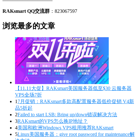
——————————
RAKsmart QQ交流群
：823067597
浏览最多的文章
【11.11大促】RAKsmart美国服务器低至$30 云服务器
VPS全场7折
1
7月促销：RAKsmart多款高配置服务器低价促销 V4新
品5折起
2
Failed to start LSB: Bring up/down错误解决方法
3
RAKsmart的VPS怎么换IP地址？
4
美国和欧洲Windows VPS租用推荐RAKsmart
5
Linux美国服务器：give root password for maintenance解