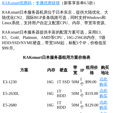
RAKsmart优惠码
：
专属优惠链接
（新客享首单6.5折）
RAKsmart日本服务器机房位于日本东京，提供大陆优化、大
陆优化CN2、国际BGP多条线路可选，同时支持Windows和
Linux系统，支持用户自定义配置CPU、内存、带宽等资源。
RAKsmart日本服务器提供丰富的配置方案可选，采用E3、
E5、Gold、Platinum、AMD等CPU，16G-256GB内存、T级
HDD/SSD/NVME硬盘，带宽50M起，标配1个IP，价格低至
$99/月。
RAKsmart日本服务器租用方案价格表
带
租用价
购买
方案
内存
硬盘
IP
宽
格
地址
1
点此
E3-1230
16G
1T SSD
50M
$99.00
个
购买
1
点此
1T
E5-2630L
16G
50M
$119.00
个
HDD
购买
1
点此
1T
E5-2680
16G
50M
$129.00
个
HDD
购买