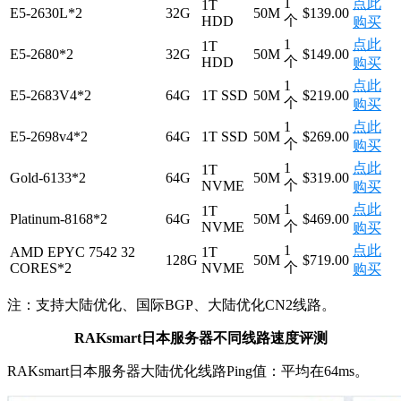
1
点此
1T
E5-2630L*2
32G
50M
$139.00
个
HDD
购买
1
点此
1T
E5-2680*2
32G
50M
$149.00
个
HDD
购买
1
点此
E5-2683V4*2
64G
1T SSD
50M
$219.00
个
购买
1
点此
E5-2698v4*2
64G
1T SSD
50M
$269.00
个
购买
1
点此
1T
Gold-6133*2
64G
50M
$319.00
个
NVME
购买
1
点此
1T
Platinum-8168*2
64G
50M
$469.00
个
NVME
购买
1
点此
AMD EPYC 7542 32
1T
128G
50M
$719.00
个
CORES*2
NVME
购买
注：支持大陆优化、国际BGP、大陆优化CN2线路。
RAKsmart日本服务器不同线路速度评测
RAKsmart日本服务器大陆优化线路Ping值：平均在64ms。