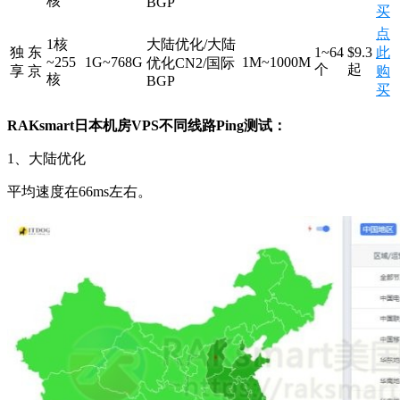
核
BGP
买
点
1核
大陆优化/大陆
独
东
1~64
$9.3
此
~255
1G~768G
1M~1000M
优化CN2/国际
个
起
享
京
购
核
BGP
买
RAKsmart日本机房VPS不同线路Ping测试：
1、大陆优化
平均速度在66ms左右。