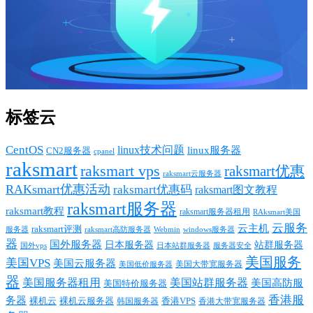
标签云
CentOS
linux技术问题
linux服务器
CN2服务器
cpanel
raksmart
raksmart vps
raksmart优惠
raksmart云服务器
RAKsmart优惠活动
raksmart优惠码
raksmart图文教程
raksmart服务器
raksmart教程
raksmart服务器租用
RAksmart美国
云服务
云主机
raksmart评测
服务器
Webmin
raksmart高防服务器
windows服务器
器
国外服务器
日本服务器
站群服务器
国外vps
日本站群服务器
服务器安全
美国服务
美国VPS
美国云服务器
美国大带宽服务器
美国低价服务器
器
美国服务器租用
美国站群服务器
美国高防服
美国特价服务器
香港服
务器
裸机云
香港VPS
裸机云服务器
香港大带宽服务器
韩国服务器