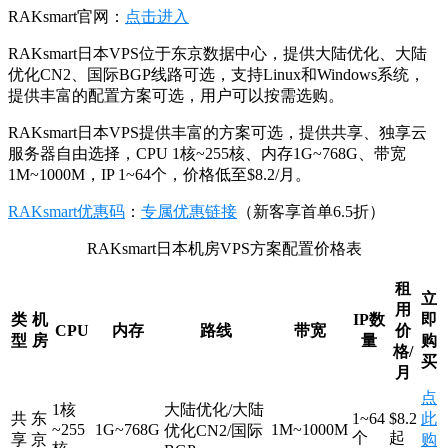
RAKsmart官网：
点击进入
RAKsmart日本VPS位于东京数据中心，提供大陆优化、大陆
优化CN2、国际BGP线路可选，支持Linux和Windows系统，
提供丰富的配置方案可选，用户可以按需选购。
RAKsmart日本VPS提供丰富的方案可选，提供共享、独享云
服务器自由选择，CPU 1核~255核、内存1G~768G、带宽
1M~1000M，IP 1~64个，价格低至$8.2/月。
RAKsmart优惠码
：
专属优惠链接
（新客享首单6.5折）
RAKsmart日本机房VPS方案配置价格表
租
立
用
类
机
IP数
即
CPU
内存
路线
带宽
价
型
房
量
购
格/
买
月
点
1核
大陆优化/大陆
共
东
1~64
$8.2
此
~255
1G~768G
1M~1000M
优化CN2/国际
个
起
享
京
购