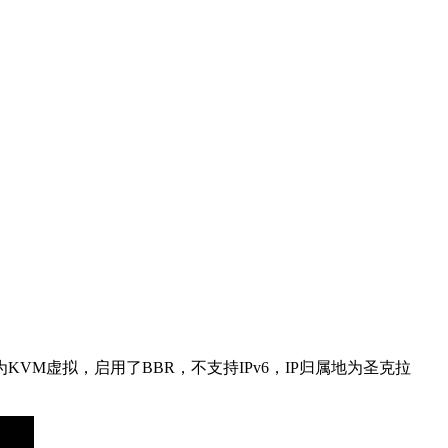
GHz，底层为KVM虚拟，启用了BBR，不支持IPv6，IP归属地为圣克拉