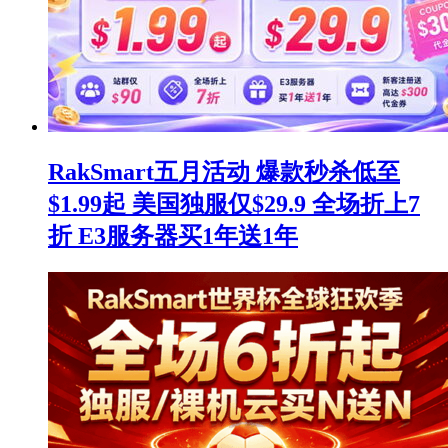
RakSmart五月活动 爆款秒杀低至
$1.99起 美国独服仅$29.9 全场折上7
折 E3服务器买1年送1年