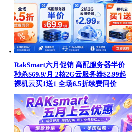
RakSmart六月促销 高配服务器半价
秒杀$69.9/月 2核2G云服务器$2.99起
裸机云买1送1 全场6.5折续费同价