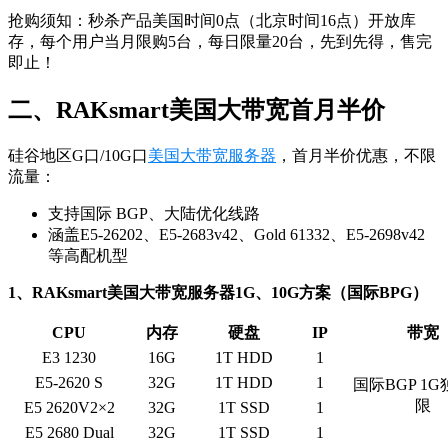
抢购须知：秒杀产品美国时间0点（北京时间16点）开放库
存，每个用户当月限购5台，每日限量20台，先到先得，售完
即止！
二、RAKsmart美国大带宽首月半价
硅谷地区G口/10G口
美国大带宽服务器
，首月半价优惠，不限
流量：
支持国际 BGP、大陆优化线路
涵盖E5-26202、E5-2683v42、Gold 61332、E5-2698v42
等高配机型
1、RAKsmart美国大带宽服务器1G、10G方案（国际BPG）
CPU
内存
硬盘
IP
带宽
E3 1230
16G
1T HDD
1
E5-2620 S
32G
1T HDD
1
国际BGP 1G
限
E5 2620V2×2
32G
1T SSD
1
E5 2680 Dual
32G
1T SSD
1