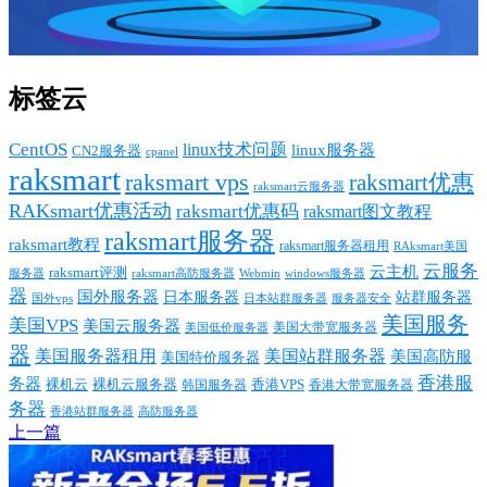
标签云
CentOS
linux技术问题
linux服务器
CN2服务器
cpanel
raksmart
raksmart vps
raksmart优惠
raksmart云服务器
RAKsmart优惠活动
raksmart优惠码
raksmart图文教程
raksmart服务器
raksmart教程
raksmart服务器租用
RAksmart美国
云服务
云主机
raksmart评测
服务器
Webmin
raksmart高防服务器
windows服务器
器
国外服务器
日本服务器
站群服务器
国外vps
日本站群服务器
服务器安全
美国服务
美国VPS
美国云服务器
美国大带宽服务器
美国低价服务器
器
美国服务器租用
美国站群服务器
美国高防服
美国特价服务器
香港服
务器
裸机云
香港VPS
裸机云服务器
香港大带宽服务器
韩国服务器
务器
香港站群服务器
高防服务器
上一篇