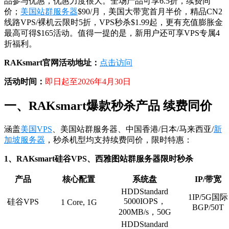
品参与优惠，优惠力度很大。全场产品可享6.5折，续费同
价；
美国站群服务器
$90/月，美国大带宽首月半价，精品CN2
线路VPS/裸机云限时5折，VPS秒杀$1.99起，更有充值膨胀金
最高可得$165活动。值得一提的是，新用户还可享VPS专属4
折福利。
RAKsmart官网活动地址：
点击访问
活动时间：
即日起至2026年4月30日
一、RAKsmart爆款秒杀产品 续费同价
涵盖
美国VPS
、美国站群服务器、中国香港/日本/马来西亚/
新
加坡服务器
，秒杀机型均支持续费同价，限时特惠：
1、RAKsmart硅谷VPS、西雅图站群服务器限时秒杀
产品
核心配置
系统盘
IP/带宽
HDDStandard
1IP/5G国际
5000IOPS，
硅谷VPS
1 Core, 1G
BGP/50T
200MB/s，50G
HDDStandard