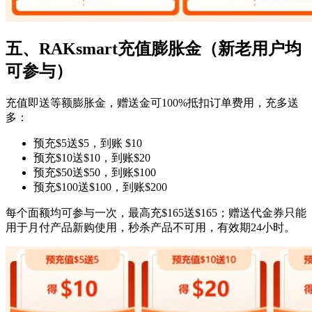
五、RAKsmart充值膨胀金（新老用户均
可参与）
充值即送等额膨胀金，赠送金可100%抵扣订单费用，充多送
多：
预充$5送$5，到账 $10
预充$10送$10，到账$20
预充$50送$50，到账$100
预充$100送$100，到账$200
每个面额均可参与一次，最高充$165送$165；赠送代金券只能
用于月付产品新购使用，秒杀产品不可用，有效期24小时。