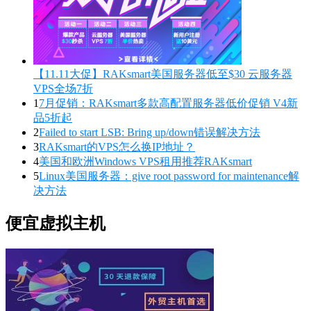
【11.11大促】RAKsmart美国服务器低至$30 云服务器
VPS全场7折
1
7月促销：RAKsmart多款高配置服务器低价促销 V4新
品5折起
2
Failed to start LSB: Bring up/down错误解决方法
3
RAKsmart的VPS怎么换IP地址？
4
美国和欧洲Windows VPS租用推荐RAKsmart
5
Linux美国服务器：give root password for maintenance解
决方法
便宜虚拟主机