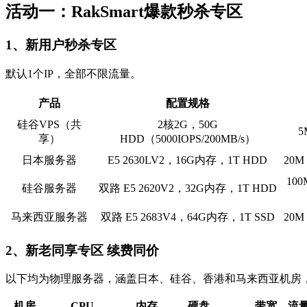
活动一：RakSmart爆款秒杀专区
1、新用户秒杀专区
默认1个IP，全部不限流量。
产品
配置规格
硅谷VPS（共
2核2G，50G
5
享）
HDD（5000IOPS/200MB/s）
日本服务器
E5 2630LV2，16G内存，1T HDD
20
10
硅谷服务器
双路 E5 2620V2，32G内存，1T HDD
马来西亚服务器
双路 E5 2683V4，64G内存，1T SSD
20
2、新老同享专区 续费同价
以下均为物理服务器，涵盖日本、硅谷、香港和马来西亚机房，
机房
CPU
内存
硬盘
带宽、流