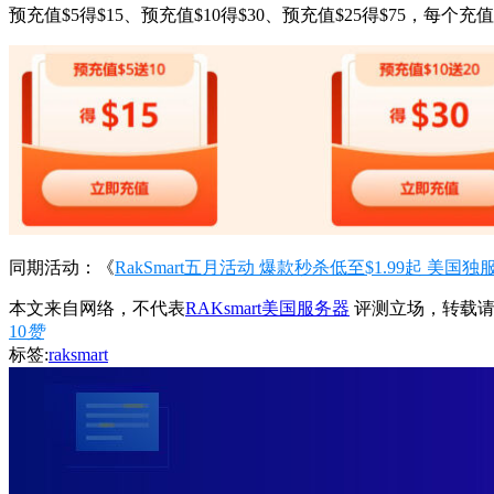
预充值$5得$15、预充值$10得$30、预充值$25得$75，每
同期活动：《
RakSmart五月活动 爆款秒杀低至$1.99起 美国独
本文来自网络，不代表
RAKsmart美国服务器
评测立场，转载请
10
赞
标签:
raksmart