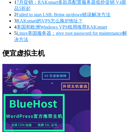
1
7月促销：RAKsmart多款高配置服务器低价促销 V4新
品5折起
2
Failed to start LSB: Bring up/down错误解决方法
3
RAKsmart的VPS怎么换IP地址？
4
美国和欧洲Windows VPS租用推荐RAKsmart
5
Linux美国服务器：give root password for maintenance解
决方法
便宜虚拟主机