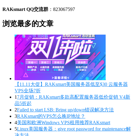
RAKsmart QQ交流群
：823067597
浏览最多的文章
【11.11大促】RAKsmart美国服务器低至$30 云服务器
VPS全场7折
1
7月促销：RAKsmart多款高配置服务器低价促销 V4新
品5折起
2
Failed to start LSB: Bring up/down错误解决方法
3
RAKsmart的VPS怎么换IP地址？
4
美国和欧洲Windows VPS租用推荐RAKsmart
5
Linux美国服务器：give root password for maintenance解
决方法