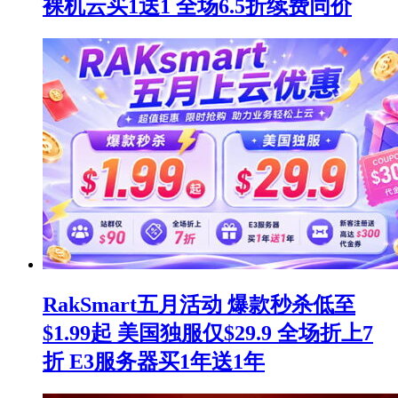
裸机云买1送1 全场6.5折续费同价
RakSmart五月活动 爆款秒杀低至
$1.99起 美国独服仅$29.9 全场折上7
折 E3服务器买1年送1年