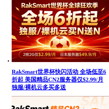
RakSmart世界杯快闪活动 全场低至6
折起 美国精品CN2服务器仅$2.99/月
独服/裸机云多买多送