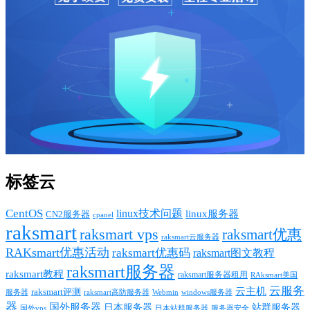
标签云
CentOS
linux技术问题
linux服务器
CN2服务器
cpanel
raksmart
raksmart vps
raksmart优惠
raksmart云服务器
RAKsmart优惠活动
raksmart优惠码
raksmart图文教程
raksmart服务器
raksmart教程
raksmart服务器租用
RAksmart美国
云服务
云主机
raksmart评测
服务器
Webmin
raksmart高防服务器
windows服务器
器
国外服务器
日本服务器
站群服务器
国外vps
日本站群服务器
服务器安全