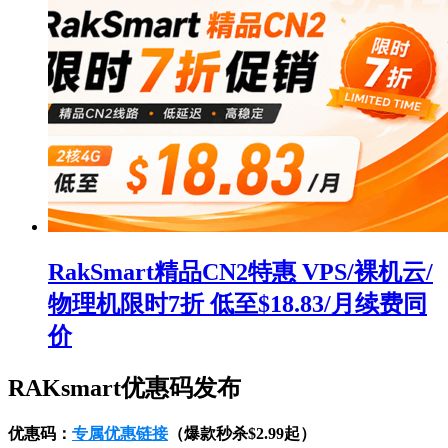
RakSmart精品CN2特惠 VPS/裸机云/
物理机限时7折 低至$18.83/月续费同
价
RAKsmart优惠码发布
优惠码：
专属优惠链接
（爆款秒杀$2.99起）