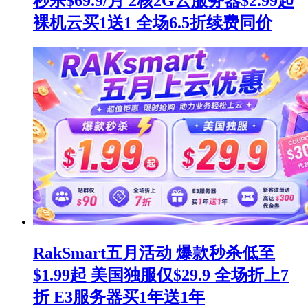
秒杀$69.9/月 2核2G云服务器$2.99起
裸机云买1送1 全场6.5折续费同价
RakSmart五月活动 爆款秒杀低至
$1.99起 美国独服仅$29.9 全场折上7
折 E3服务器买1年送1年