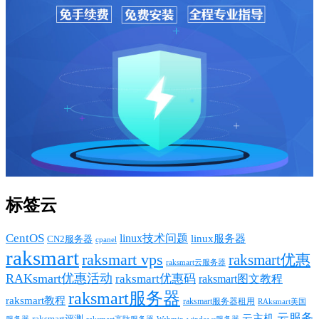
标签云
CentOS
linux技术问题
linux服务器
CN2服务器
cpanel
raksmart
raksmart vps
raksmart优惠
raksmart云服务器
RAKsmart优惠活动
raksmart优惠码
raksmart图文教程
raksmart服务器
raksmart教程
raksmart服务器租用
RAksmart美国
云服务
云主机
raksmart评测
服务器
Webmin