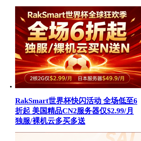
RakSmart世界杯快闪活动 全场低至6
折起 美国精品CN2服务器仅$2.99/月
独服/裸机云多买多送