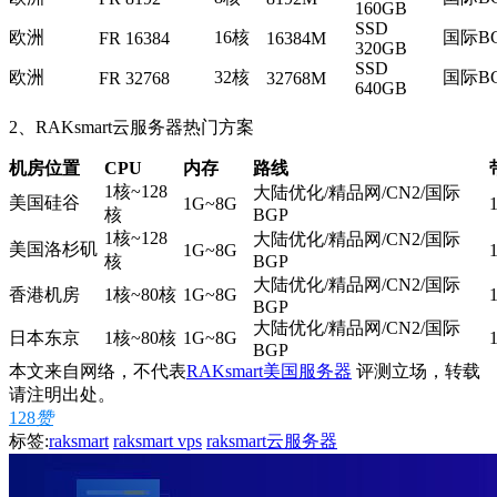
160GB
SSD
欧洲
16核
国际BG
FR 16384
16384M
320GB
SSD
欧洲
32核
国际BG
FR 32768
32768M
640GB
2、RAKsmart云服务器热门方案
机房位置
CPU
内存
路线
1核~128
大陆优化/精品网/CN2/国际
美国硅谷
1G~8G
核
BGP
1核~128
大陆优化/精品网/CN2/国际
美国洛杉矶
1G~8G
核
BGP
大陆优化/精品网/CN2/国际
香港机房
1核~80核
1G~8G
BGP
大陆优化/精品网/CN2/国际
日本东京
1核~80核
1G~8G
BGP
本文来自网络，不代表
RAKsmart美国服务器
评测立场，转载
请注明出处。
128
赞
标签:
raksmart
raksmart vps
raksmart云服务器