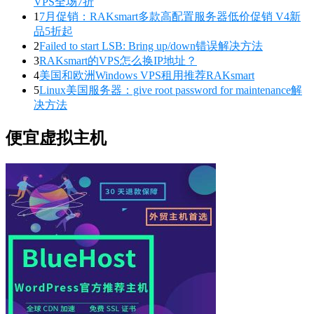
VPS全场7折
1
7月促销：RAKsmart多款高配置服务器低价促销 V4新
品5折起
2
Failed to start LSB: Bring up/down错误解决方法
3
RAKsmart的VPS怎么换IP地址？
4
美国和欧洲Windows VPS租用推荐RAKsmart
5
Linux美国服务器：give root password for maintenance解
决方法
便宜虚拟主机