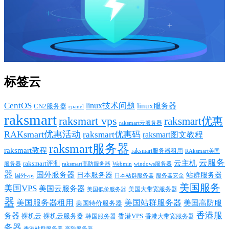
标签云
CentOS
linux技术问题
linux服务器
CN2服务器
cpanel
raksmart
raksmart vps
raksmart优惠
raksmart云服务器
RAKsmart优惠活动
raksmart优惠码
raksmart图文教程
raksmart服务器
raksmart教程
raksmart服务器租用
RAksmart美国
云服务
云主机
raksmart评测
服务器
Webmin
raksmart高防服务器
windows服务器
器
国外服务器
日本服务器
站群服务器
国外vps
日本站群服务器
服务器安全
美国服务
美国VPS
美国云服务器
美国大带宽服务器
美国低价服务器
器
美国服务器租用
美国站群服务器
美国高防服
美国特价服务器
香港服
务器
裸机云
香港VPS
裸机云服务器
香港大带宽服务器
韩国服务器
务器
香港站群服务器
高防服务器