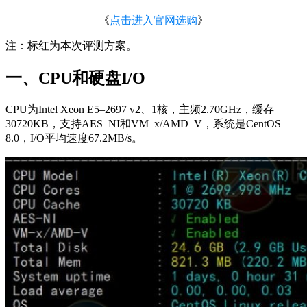
《
点击进入官网选购
》
注：标红为本次评测方案。
一、CPU和硬盘I/O
CPU为Intel Xeon E5–2697 v2、1核，主频2.70GHz，缓存
30720KB，支持AES–NI和VM–x/AMD–V，系统是CentOS
8.0，I/O平均速度67.2MB/s。