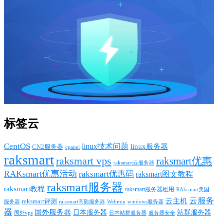
标签云
CentOS
linux技术问题
linux服务器
CN2服务器
cpanel
raksmart
raksmart vps
raksmart优惠
raksmart云服务器
RAKsmart优惠活动
raksmart优惠码
raksmart图文教程
raksmart服务器
raksmart教程
raksmart服务器租用
RAksmart美国
云服务
云主机
raksmart评测
服务器
Webmin
raksmart高防服务器
windows服务器
器
国外服务器
日本服务器
站群服务器
国外vps
日本站群服务器
服务器安全