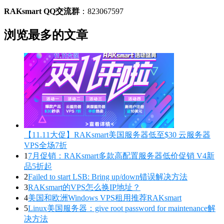
RAKsmart QQ交流群
：823067597
浏览最多的文章
【11.11大促】RAKsmart美国服务器低至$30 云服务器
VPS全场7折
1
7月促销：RAKsmart多款高配置服务器低价促销 V4新
品5折起
2
Failed to start LSB: Bring up/down错误解决方法
3
RAKsmart的VPS怎么换IP地址？
4
美国和欧洲Windows VPS租用推荐RAKsmart
5
Linux美国服务器：give root password for maintenance解
决方法