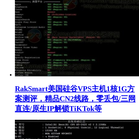
RakSmart美国硅谷VPS主机1核1G方
案测评，精品CN2线路，零丢包/三网
直连/原生IP解锁TiKTok等