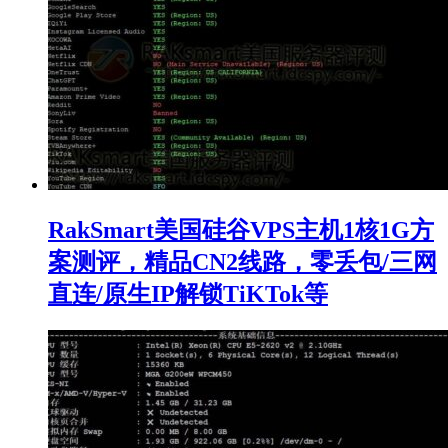
RakSmart美国硅谷VPS主机1核1G方
案测评，精品CN2线路，零丢包/三网
直连/原生IP解锁TiKTok等