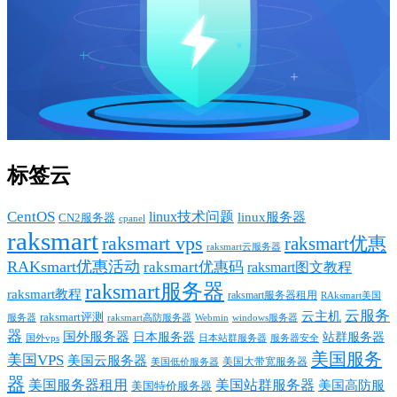
标签云
CentOS
linux技术问题
linux服务器
CN2服务器
cpanel
raksmart
raksmart vps
raksmart优惠
raksmart云服务器
RAKsmart优惠活动
raksmart优惠码
raksmart图文教程
raksmart服务器
raksmart教程
raksmart服务器租用
RAksmart美国
云服务
云主机
raksmart评测
服务器
Webmin
raksmart高防服务器
windows服务器
器
国外服务器
日本服务器
站群服务器
国外vps
日本站群服务器
服务器安全
美国服务
美国VPS
美国云服务器
美国大带宽服务器
美国低价服务器
器
美国服务器租用
美国站群服务器
美国高防服
美国特价服务器