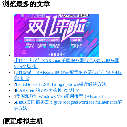
浏览最多的文章
【11.11大促】RAKsmart美国服务器低至$30 云服务器
VPS全场7折
1
7月促销：RAKsmart多款高配置服务器低价促销 V4新
品5折起
2
Failed to start LSB: Bring up/down错误解决方法
3
RAKsmart的VPS怎么换IP地址？
4
美国和欧洲Windows VPS租用推荐RAKsmart
5
Linux美国服务器：give root password for maintenance解
决方法
便宜虚拟主机