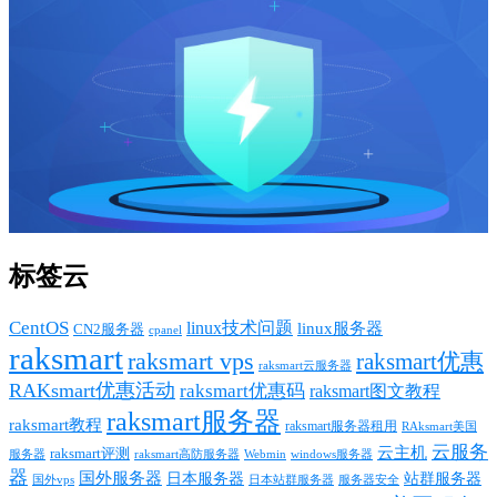
标签云
CentOS
linux技术问题
linux服务器
CN2服务器
cpanel
raksmart
raksmart vps
raksmart优惠
raksmart云服务器
RAKsmart优惠活动
raksmart优惠码
raksmart图文教程
raksmart服务器
raksmart教程
raksmart服务器租用
RAksmart美国
云服务
云主机
raksmart评测
服务器
Webmin
raksmart高防服务器
windows服务器
器
国外服务器
日本服务器
站群服务器
国外vps
日本站群服务器
服务器安全