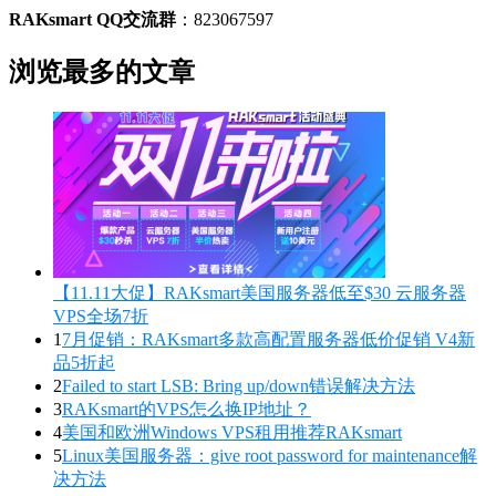
RAKsmart QQ交流群
：823067597
浏览最多的文章
【11.11大促】RAKsmart美国服务器低至$30 云服务器
VPS全场7折
1
7月促销：RAKsmart多款高配置服务器低价促销 V4新
品5折起
2
Failed to start LSB: Bring up/down错误解决方法
3
RAKsmart的VPS怎么换IP地址？
4
美国和欧洲Windows VPS租用推荐RAKsmart
5
Linux美国服务器：give root password for maintenance解
决方法