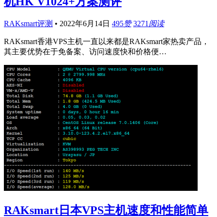
机HK V1024+方案测评
RAKsmart评测
•
2022年6月14日
495
赞
3271
阅读
RAKsmart香港VPS主机一直以来都是RAKsmart家热卖产品，
其主要优势在于免备案、访问速度快和价格便…
RAKsmart日本VPS主机速度和性能简单