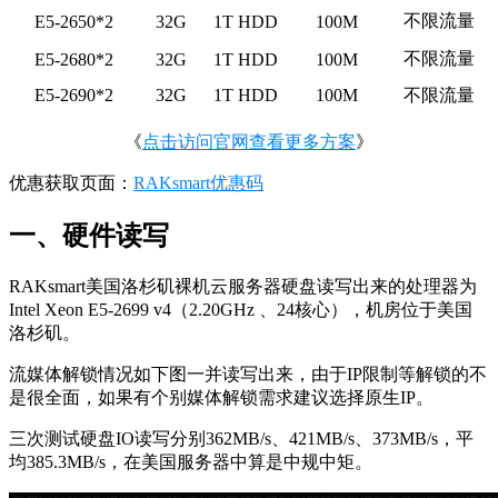
不限流量
E5-2650*2
32G
1T HDD
100M
不限流量
E5-2680*2
32G
1T HDD
100M
E5-2690*2
32G
1T HDD
100M
不限流量
《
点击访问官网查看更多方案
》
优惠获取页面：
RAKsmart优惠码
一、硬件读写
RAKsmart美国洛杉矶裸机云服务器硬盘读写出来的处理器为
Intel Xeon E5-2699 v4（2.20GHz 、24核心），机房位于美国
洛杉矶。
流媒体解锁情况如下图一并读写出来，由于IP限制等解锁的不
是很全面，如果有个别媒体解锁需求建议选择原生IP。
三次测试硬盘IO读写分别362MB/s、421MB/s、373MB/s，平
均385.3MB/s，在美国服务器中算是中规中矩。